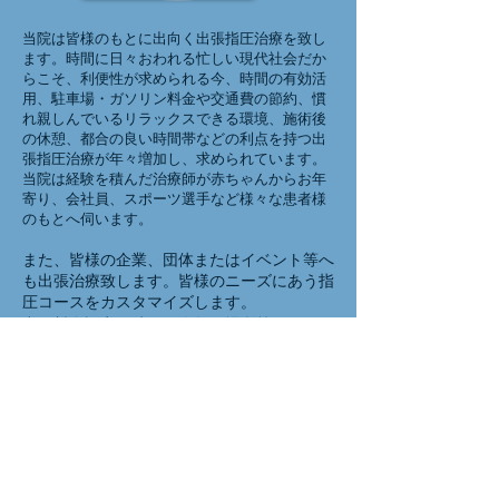
当院は皆様のもとに出向く出張指圧治療を致し
ます。時間に日々おわれる忙しい現代社会だか
らこそ、利便性が求められる今、時間の有効活
用、駐車場・ガソリン料金や交通費の節約、慣
れ親しんでいるリラックスできる環境、施術後
の休憩、都合の良い時間帯などの利点を持つ出
張指圧治療が年々増加し、求められています。
当院は経験を積んだ治療師が赤ちゃんからお年
寄り、会社員、スポーツ選手など様々な患者様
のもとへ伺います。
また、皆様の企業、団体またはイベント等へ
も出張治療致します。皆様のニーズにあう指
圧コースをカスタマイズします。
出張料金設定は時間・人数・場所等で異なり
ますので、お気軽に
お問い合わせ
ください。
各施術コースの詳細は
Services &
Treatments Info
ページをご覧ください。
当院は地域社会の健康、ウェルネス、リラクゼ
ーション、セルフケアの促進に専念していま
す。