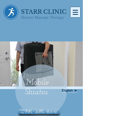
STARR CLINIC
Shiatsu Massage Therapy
Mobile
Shiatsu
English ≫
ご予約・お問い合わせ